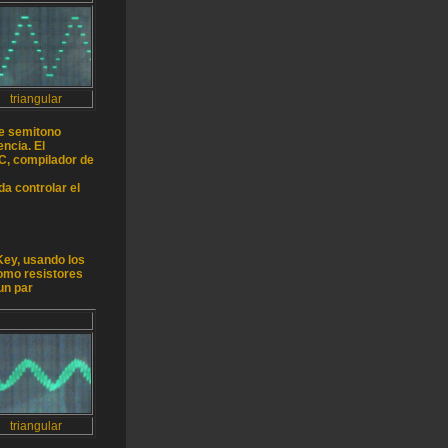
triangular
de semitono
ncia. El
C, compilador de
da controlar el
-Key, usando los
omo resistores
un par
triangular