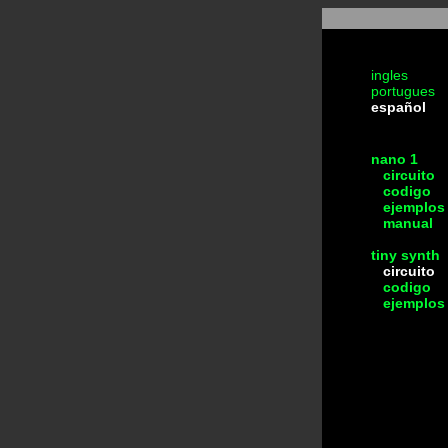
ingles
portugues
español
nano 1
circuito
codigo
ejemplos
manual
tiny synth
circuito
codigo
ejemplos