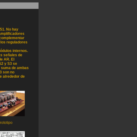
051. No hay
amplificadores
r complementar
 los reguladores
módulos internos.
as señales de
de AR. El
S2 y S3 se
na suma de ambas
3 son no
e alrededor de
rototipo