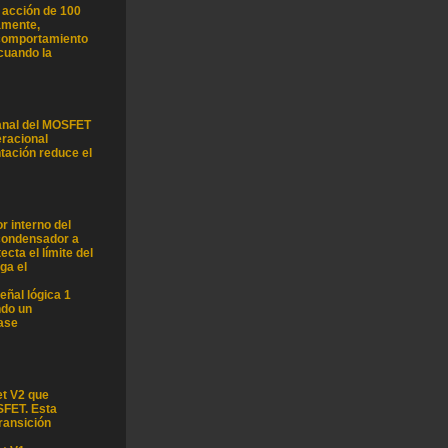
e acción de 100
amente,
 comportamiento
 cuando la
-canal del MOSFET
eracional
ntación reduce el
 interno del
condensador a
ta el límite del
rga el
eñal lógica 1
ndo un
ease
et V2 que
SFET. Esta
ransición