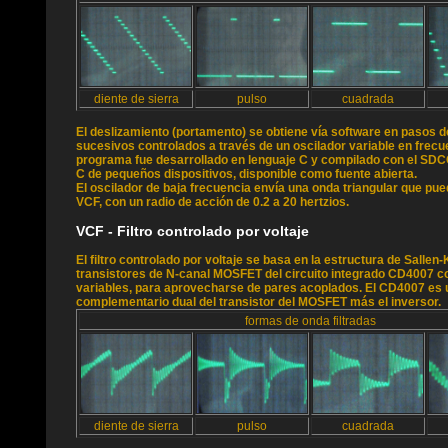
diente de sierra
pulso
cuadrada
El deslizamiento (portamento) se obtiene vía software en pasos 
sucesivos controlados a través de un oscilador variable en frecue
programa fue desarrollado en lenguaje C y compilado con el SDC
C de pequeños dispositivos, disponible como fuente abierta.
El oscilador de baja frecuencia envía una onda triangular que pue
VCF, con un radio de acción de 0.2 a 20 hertzios.
VCF - Filtro controlado por voltaje
El filtro controlado por voltaje se basa en la estructura de Sallen
transistores de N-canal MOSFET del circuito integrado CD4007 c
variables, para aprovecharse de pares acoplados. El CD4007 es 
complementario dual del transistor del MOSFET más el inversor.
formas de onda filtradas
diente de sierra
pulso
cuadrada