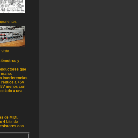
mponentes
vista
nciómetros y
conductores que
a mano.
o interferencias
e reduce a +5V
de 5V menos con
sociado a una
s de MIDI,
 4 bits de
resistores con