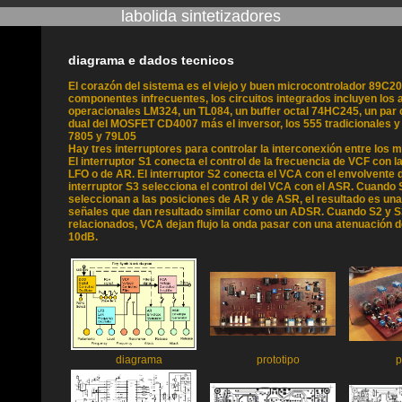
labolida sintetizadores
diagrama e dados tecnicos
El corazón del sistema es el viejo y buen microcontrolador 89C2
componentes infrecuentes, los circuitos integrados incluyen los 
operacionales LM324, un TL084, un buffer octal 74HC245, un pa
dual del MOSFET CD4007 más el inversor, los 555 tradicionales y
7805 y 79L05
Hay tres interruptores para controlar la interconexión entre los 
El interruptor S1 conecta el control de la frecuencia de VCF con l
LFO o de AR. El interruptor S2 conecta el VCA con el envolvente 
interruptor S3 selecciona el control del VCA con el ASR. Cuando 
seleccionan a las posiciones de AR y de ASR, el resultado es u
señales que dan resultado similar como un ADSR. Cuando S2 y S
relacionados, VCA dejan flujo la onda pasar con una atenuación d
10dB.
diagrama
prototipo
p