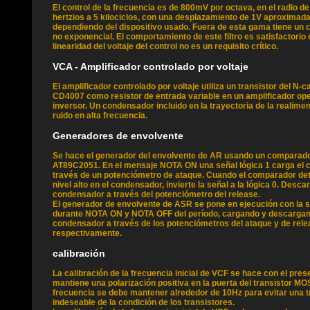
El control de la frecuencia es de 800mV por octava, en el radio d
hertzios a 5 kilociclos, con una desplazamiento de 1V aproximad
dependiendo del dispositivo usado. Fuera de esta gama tiene un
no exponencial. El comportamiento de este filtro es satisfactorio
linearidad del voltaje del control no es un requisito crítico.
VCA - Amplificador controlado por voltaje
El amplificador controlado por voltaje utiliza un transistor del N
CD4007 como resistor de entrada variable en un amplificador op
inversor. Un condensador incluido en la trayectoria de la realime
ruido en alta frecuencia.
Generadores de envolvente
Se hace el generador del envolvente de AR usando un comparador
AT89C2051. En el mensaje NOTA ON una señal lógica 1 carga el 
través de un potenciómetro de ataque. Cuando el comparador detec
nivel alto en el condensador, invierte la señal a la lógica 0. Desca
condensador a través del potenciómetro del release.
El generador de envolvente de ASR se pone en ejecución con la s
durante NOTA ON y NOTA OFF del período, cargando y descarga
condensador a través de los potenciómetros del ataque y de rel
respectivamente.
calibración
La calibración de la frecuencia inicial de VCF se hace con el pres
mantiene una polarización positiva en la puerta del transistor MO
frecuencia se debe mantener alrededor de 10Hz para evitar una t
indeseable de la condición de los transistores.